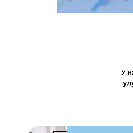
У н
ул