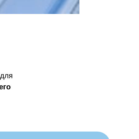
 для
его