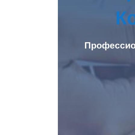
К
Профессио