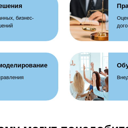
решения
Пр
нных, бизнес-
Оцен
шений
дог
 моделирование
Об
правления
Внед