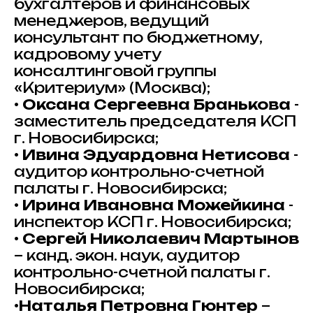
бухгалтеров и финансовых
менеджеров, ведущий
консультант по бюджетному,
кадровому учету
консалтинговой группы
«Критериум» (Москва);
•
Оксана Сергеевна Бранькова
-
заместитель председателя КСП
г. Новосибирска;
•
Ивина Эдуардовна Нетисова
-
аудитор контрольно-счетной
палаты г. Новосибирска;
•
Ирина Ивановна Можейкина
-
инспектор КСП г. Новосибирска;
•
Сергей Николаевич Мартынов
– канд. экон. наук, аудитор
контрольно-счетной палаты г.
Новосибирска;
•
Наталья Петровна Гюнтер
–